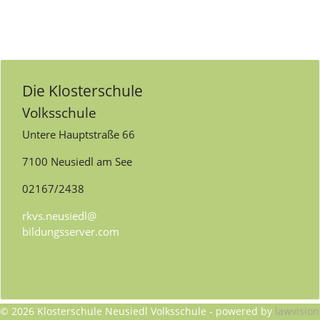
Die Klosterschule
Volksschule
Untere Hauptstraße 66
7100 Neusiedl am See
02167/2438
rkvs.neusiedl@
bildungsserver.com
© 2026 Klosterschule Neusiedl Volksschule - powered by
lawvision