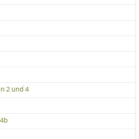
en 2 und 4
 4b