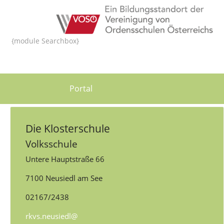
{module Searchbox}
Portal
Die Klosterschule
Volksschule
Untere Hauptstraße 66
7100 Neusiedl am See
02167/2438
rkvs.neusiedl@