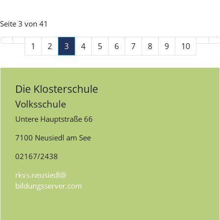
Seite 3 von 41
1
2
3
4
5
6
7
8
9
10
Die Klosterschule
Volksschule
Untere Hauptstraße 66
7100 Neusiedl am See
02167/2438
rkvs.neusiedl@
bildungsserver.com