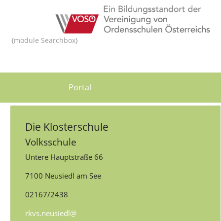
{module Searchbox}
Portal
Die Klosterschule
Volksschule
Untere Hauptstraße 66
7100 Neusiedl am See
02167/2438
rkvs.neusiedl@