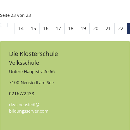
Seite 23 von 23
14
15
16
17
18
19
20
21
22
Die Klosterschule
Volksschule
Untere Hauptstraße 66
7100 Neusiedl am See
02167/2438
rkvs.neusiedl@
bildungsserver.com