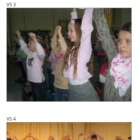
VS 3
VS 4