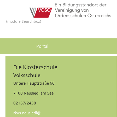
{module Searchbox}
Portal
Die Klosterschule
Volksschule
Untere Hauptstraße 66
7100 Neusiedl am See
02167/2438
rkvs.neusiedl@