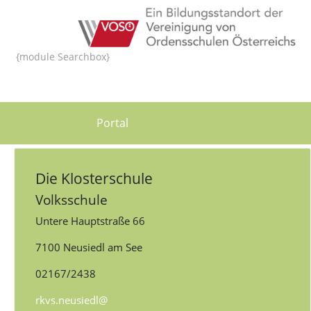
{module Searchbox}
Portal
Die Klosterschule
Volksschule
Untere Hauptstraße 66
7100 Neusiedl am See
02167/2438
rkvs.neusiedl@